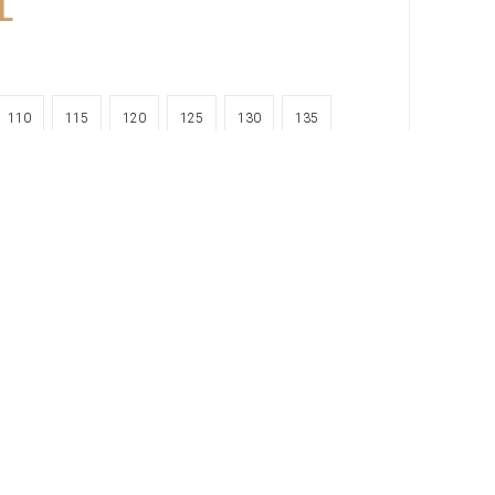
L
110
115
120
125
130
135
pete Ekle
12 TAKSİT
YURTDIŞI KARGO
Tüm Kredi Kartlarına
Tüm Dünyaya Kargo