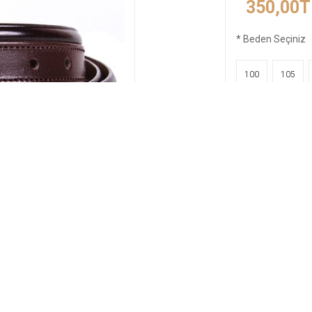
350,00T
*
Beden Seçiniz
100
105
Se
İADE & DEĞİŞİM
ÜCRETSİZ KARGO
14 Gün Koşulsuz
Yurtiçi Tüm Kargolar