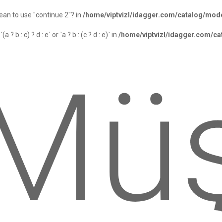
mean to use "continue 2"? in
/home/viptvizl/idagger.com/catalog/mode
? b : c) ? d : e` or `a ? b : (c ? d : e)` in
/home/viptvizl/idagger.com/ca
Müş