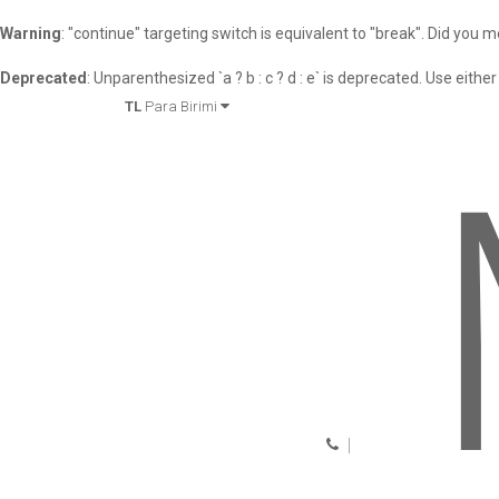
Warning
: "continue" targeting switch is equivalent to "break". Did you 
Deprecated
: Unparenthesized `a ? b : c ? d : e` is deprecated. Use either `(a 
TL
Para Birimi