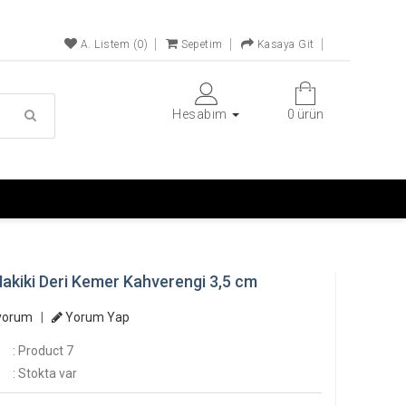
A. Listem (0)
Sepetim
Kasaya Git
Hesabım
0 ürün
Hakiki Deri Kemer Kahverengi 3,5 cm
yorum
|
Yorum Yap
: Product 7
: Stokta var