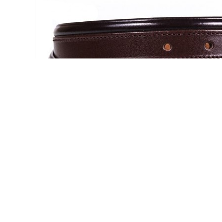
KAPIDA ÖDEME
WHATSAPP
Nakit & Kredi Kartı
0850 308 58 94
AÇIKLAMA