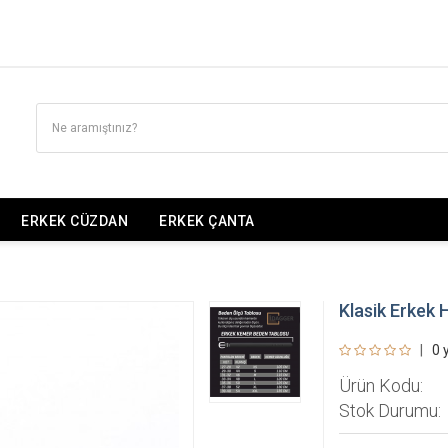
ERKEK CÜZDAN
ERKEK ÇANTA
Klasik Erkek 
|
0 
Ürün Kodu:
Stok Durumu: