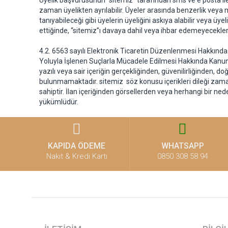
Üyelik başvurusunun “sitemiz” tarafından sms ve e posta ile
zaman üyelikten ayrılabilir. Üyeler arasında benzerlik veya 
tanıyabileceği gibi üyelerin üyeliğini askıya alabilir veya üyel
ettiğinde, “sitemiz”ı davaya dahil veya ihbar edemeyeceklerdir
4.2. 6563 sayılı Elektronik Ticaretin Düzenlenmesi Hakkında
Yoluyla İşlenen Suçlarla Mücadele Edilmesi Hakkında Kanun u
yazılı veya sair içeriğin gerçekliğinden, güvenilirliğinden
bulunmamaktadır. sitemiz söz konusu içerikleri dileği zam
sahiptir. İlan içeriğinden görsellerden veya herhangi bir ne
yükümlüdür.
KAPIDA ÖDEME
WHATSAPP
Nakit & Kredi Kartı
0850 308 58 94