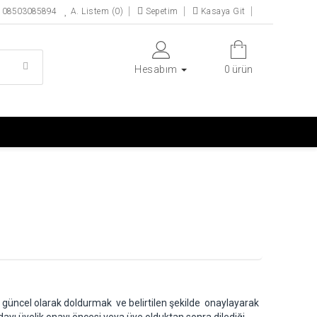
i: 08503085894
A. Listem (0)
Sepetim
Kasaya Git
Hesabım
0 ürün
e güncel olarak doldurmak ve belirtilen şekilde onaylayarak