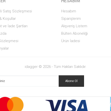
LER
HESABIM
li Satış Sözleşmesi
Hesabım
 & Koşullar
Siparişlerim
t ve İade Şartları
Alışveriş Listem
ızda
Bülten Aboneliği
k Sözleşmesi
Ürün İadesi
yalar
idagger © 2026 - Tüm Hakları Saklıdır.
Abone Ol