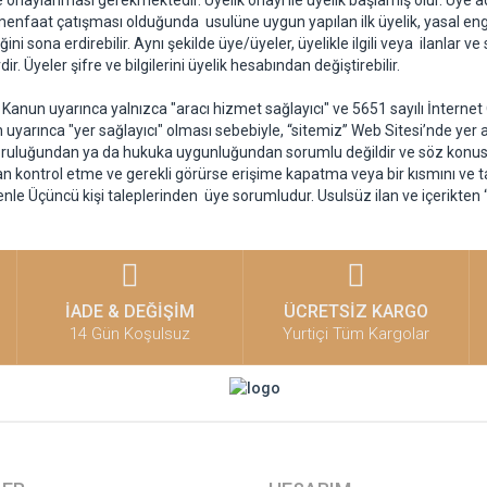
 onaylanması gerekmektedir. Üyelik onayı ile üyelik başlamış olur. Üye ad
menfaat çatışması olduğunda usulüne uygun yapılan ilk üyelik, yasal engel 
iğini sona erdirebilir. Aynı şekilde üye/üyeler, üyelikle ilgili veya ilanlar 
. Üyeler şifre ve bilgilerini üyelik hesabından değiştirebilir.
 Kanun uyarınca yalnızca "aracı hizmet sağlayıcı" ve 5651 sayılı İntern
yarınca "yer sağlayıcı" olması sebebiyle, “sitemiz” Web Sitesi’nde yer a
, doğruluğundan ya da hukuka uygunluğundan sorumlu değildir ve söz konus
an kontrol etme ve gerekli görürse erişime kapatma veya bir kısmını ve
denle Üçüncü kişi taleplerinden üye sorumludur. Usulsüz ilan ve içerikten 
İADE & DEĞİŞİM
ÜCRETSİZ KARGO
14 Gün Koşulsuz
Yurtiçi Tüm Kargolar