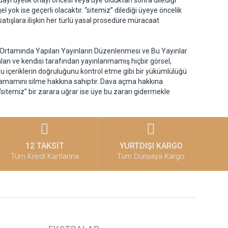
ayı üyelik onayı öncesi veya üye olduktan sonra dilediği
yok ise geçerli olacaktır. “sitemiz” dilediği üyeye öncelik
ve satışlara ilişkin her türlü yasal prosedüre müracaat
et Ortamında Yapılan Yayınların Düzenlenmesi ve Bu Yayınlar
lan ve kendisi tarafından yayınlanmamış hiçbir görsel,
u içeriklerin doğruluğunu kontrol etme gibi bir yükümlülüğü
 tamamını silme hakkına sahiptir. Dava açma hakkına
“sitemiz” bir zarara uğrar ise üye bu zararı gidermekle
12 TAKSİT
YURTDIŞI KARGO
Tüm Kredi Kartlarına
Tüm Dünyaya Kargo