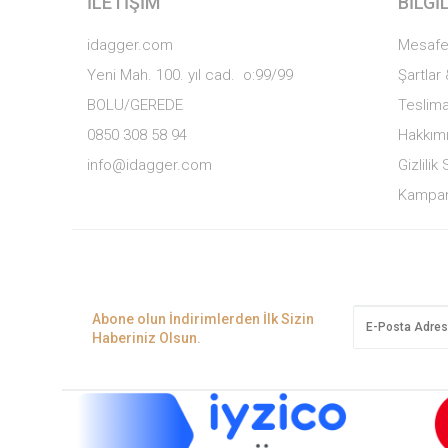
İLETIŞIM
BILGI
idagger.com
Mesafe
Yeni Mah. 100. yıl cad. o:99/99
Şartlar
BOLU/GEREDE
Teslima
0850 308 58 94
Hakkım
info@idagger.com
Gizlili
Kampan
Abone olun İndirimlerden İlk Sizin
Haberiniz Olsun.