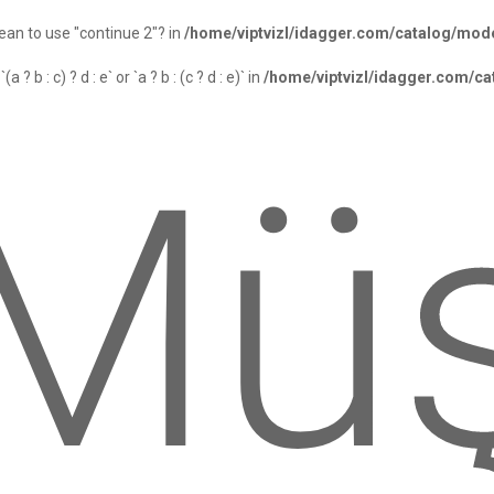
mean to use "continue 2"? in
/home/viptvizl/idagger.com/catalog/mode
? b : c) ? d : e` or `a ? b : (c ? d : e)` in
/home/viptvizl/idagger.com/ca
Müş