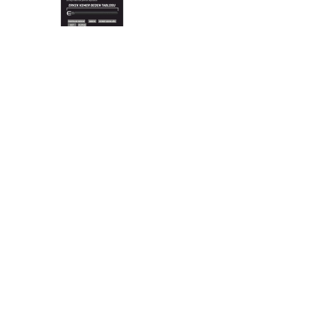
KAPIDA ÖDEME
WHATSAPP
Nakit & Kredi Kartı
0850 308 58 94
AÇIKLAMA
Siyah Deri Erkek Kemer
Kemer Genişliği 3,5 cm
İLETIŞIM
BILGI
Birinci Sınıf Dana Deriden Yapılmıştır.
Türkiye'de üretilmiştir.
idagger.com
Mesafe
Yeni Mah. 100. yıl cad. o:99/99
Şartlar