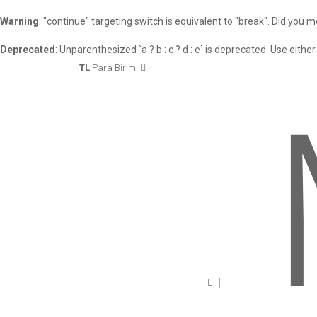
Warning
: "continue" targeting switch is equivalent to "break". Did you 
Deprecated
: Unparenthesized `a ? b : c ? d : e` is deprecated. Use either `(a 
TL
Para Birimi