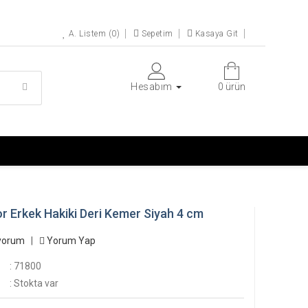
A. Listem (0)
Sepetim
Kasaya Git
Hesabım
0 ürün
r Erkek Hakiki Deri Kemer Siyah 4 cm
yorum
|
Yorum Yap
: 71800
: Stokta var