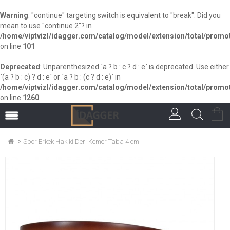
Warning
: "continue" targeting switch is equivalent to "break". Did you
mean to use "continue 2"? in
/home/viptvizl/idagger.com/catalog/model/extension/total/promot
on line
101
Deprecated
: Unparenthesized `a ? b : c ? d : e` is deprecated. Use either
`(a ? b : c) ? d : e` or `a ? b : (c ? d : e)` in
/home/viptvizl/idagger.com/catalog/model/extension/total/promot
on line
1260
Spor Erkek Hakiki Deri Kemer Taba 4 cm