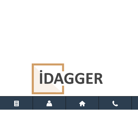
İLETIŞIM
BILGILER